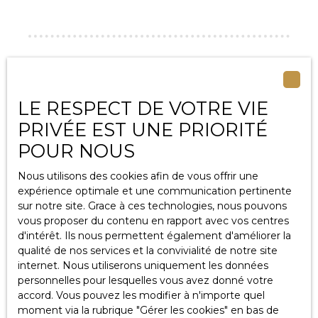
Nos conseillers
par secteur
LE RESPECT DE VOTRE VIE
Lorem ipsum dolor sit amet, consectetur adipiscing elit.
PRIVÉE EST UNE PRIORITÉ
In dui ex, fringilla eu velit vitae, fringilla eleifend sem.
POUR NOUS
Aliquam aliquam ante orci, a mattis ex facilisis et.
In at tristique purus.
Nous utilisons des cookies afin de vous offrir une
Mauris vehicula ultricies viverra.
expérience optimale et une communication pertinente
Ut tristique nec nunc nec tempor.
sur notre site. Grace à ces technologies, nous pouvons
In ha
vous proposer du contenu en rapport avec vos centres
d'intérêt. Ils nous permettent également d'améliorer la
qualité de nos services et la convivialité de notre site
internet. Nous utiliserons uniquement les données
personnelles pour lesquelles vous avez donné votre
accord. Vous pouvez les modifier à n'importe quel
moment via la rubrique ″Gérer les cookies″ en bas de
Suivez-nous
sur les réseaux