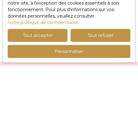
notre site, à l'exception des cookies essentiels à son
sociaux :
fonctionnement. Pour plus d'informations sur vos
données personnelles, veuillez consulter
notre politique de confidentialité
.
Tout accepter
Tout refuser
Personnaliser
Vous souhaitez rejoindre
notre équipe ?
Lorem ipsum dolor sit amet, consectetur
adipiscing elit.
In dui ex, fringilla eu velit vitae, fringilla eleifend