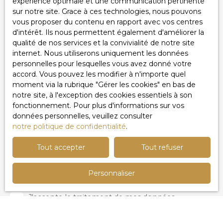
expérience optimale et une communication pertinente
soumise à une assurance Garantie Loyers Impayés (GLI)
sur notre site. Grace à ces technologies, nous pouvons
👉 Visite uniquement possible après dépôt d’un dossier
Email
vous proposer du contenu en rapport avec vos centres
complet et validation par l’assurance.
d'intérêt. Ils nous permettent également d'améliorer la
Type d'offre
qualité de nos services et la convivialité de notre site
Location
internet. Nous utiliserons uniquement les données
personnelles pour lesquelles vous avez donné votre
Type de bien
Appartement
accord. Vous pouvez les modifier à n'importe quel
moment via la rubrique ″Gérer les cookies″ en bas de
Localisation
notre site, à l'exception des cookies essentiels à son
fonctionnement. Pour plus d'informations sur vos
données personnelles, veuillez consulter
Loyer max (€/mois)
notre politique de confidentialité
.
Surface min (m²)
Tout accepter
Tout refuser
Pièces min
Personnaliser
J'accepte le traitement de mes données
personnelles conformément au RGPD. Si vous ne
souhaitez pas faire l'objet de prospection