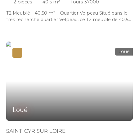
2
pièces
40.5
m²
Tours 37000
T2 Meublé – 40,50 m² – Quartier Velpeau Situé dans le
très recherché quartier Velpeau, ce T2 meublé de 40,50
m² est une véritable opportunité. Lumineux, en
excellent état, il se trouve au 1er étage d’un petit
immeuble de 3 étages. Le séjour offre un bel espace de
vie, ouvert sur une cuisine américaine aménagée et
Loué
équipée, idéale pour cuisiner et recevoir. La chambre,
côté cour, promet des nuits tranquilles. L’appartement
dispose d’une cave pour plus de praticité. Tout est
accessible à pied : commerces, restaurants, transports,
écoles et services. Un parc à proximité complète ce
cadre de vie agréable. Garantie Visale acceptée. Dépôt
de dossier directement sur Zeelok pour simplifier vos
démarches.
Loué
SAINT CYR SUR LOIRE