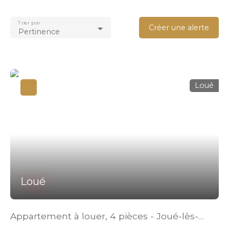
Trier par
Créer une alerte
Pertinence
Loué
Loué
Appartement à louer, 4 pièces - Joué-lès-
Tours 37300