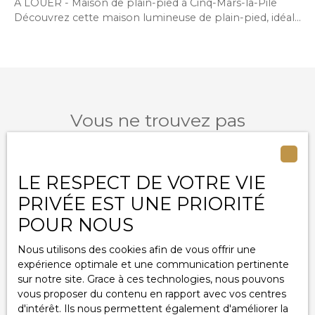
À LOUER - Maison de plain-pied à Cinq-Mars-la-Pile
Découvrez cette maison lumineuse de plain-pied, idéale
pour une vie confortable. Elle se compose de 3
chambres, d’un salon/séjour spacieux et lumineux,
d’une salle d’eau et d’un garage. Profitez également
d’un jardin de 722 m² avec terrasse, parfait pour vos
moments de détente. Loyer : 955 € / mois charges
comprisesDépôt de garantie : 930 €Honoraires
Vous ne trouvez pas
d’agence : 930 € (incluant état des lieux)
la propriété de vos rêves ?
Ne manquez plus aucun bien correspondant à votre
LE RESPECT DE VOTRE VIE
recherche en vous inscrivant à notre alerte mail !
PRIVÉE EST UNE PRIORITÉ
Prénom
POUR NOUS
Nous utilisons des cookies afin de vous offrir une
Nom
expérience optimale et une communication pertinente
sur notre site. Grace à ces technologies, nous pouvons
Email
vous proposer du contenu en rapport avec vos centres
d'intérêt. Ils nous permettent également d'améliorer la