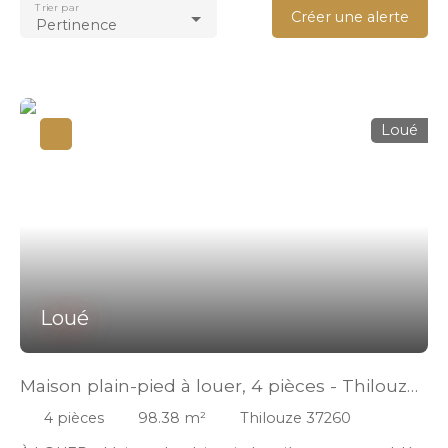
Trier par
Créer une alerte
Pertinence
Loué
Loué
Maison plain-pied à louer, 4 pièces - Thilouze
37260
4
pièces
98.38
m²
Thilouze 37260