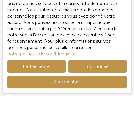
Type d'offre
qualité de nos services et la convivialité de notre site
Location
internet. Nous utiliserons uniquement les données
personnelles pour lesquelles vous avez donné votre
Type de bien
accord. Vous pouvez les modifier à n'importe quel
Maison
moment via la rubrique ″Gérer les cookies″ en bas de
notre site, à l'exception des cookies essentiels à son
Localisation
fonctionnement. Pour plus d'informations sur vos
données personnelles, veuillez consulter
Loyer max (€/mois)
notre politique de confidentialité
.
Tout accepter
Tout refuser
Surface min (m²)
Personnaliser
Pièces min
J'accepte le traitement de mes données
personnelles conformément au RGPD. Si vous ne
souhaitez pas faire l'objet de prospection
commerciale par voie téléphonique, vous pouvez
vous inscrire gratuitement sur la liste d'opposition
au démarchage téléphonique, prévu par l'article