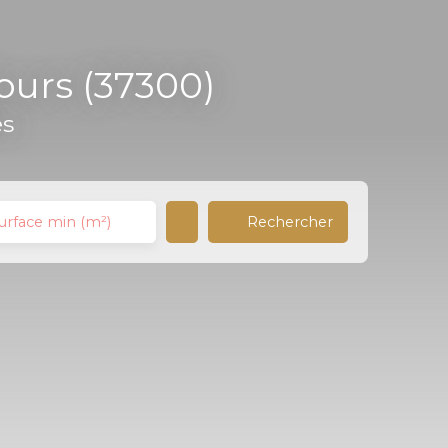
ours (37300)
es
Rechercher
urface min (m²)