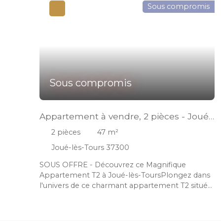
Sous compromis
Sous compromis
Appartement à vendre, 2 pièces - Joué-
lès-Tours 37300
2
pièces
47
m²
Joué-lès-Tours 37300
SOUS OFFRE - Découvrez ce Magnifique
Appartement T2 à Joué-lès-ToursPlongez dans
l'univers de ce charmant appartement T2 situé
au cœur de Joué-lès-Tours, une ville où charme
et modernité se rencontrent. Niché au 2ème
étage d'une résidence en cours de rénovation