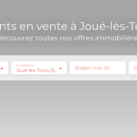
s en vente à Joué-lès-T
écouvrez toutes nos offres immobilièr
Localisation
Budget max (€)
S
Joué-lès-Tours (37300)