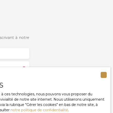
crivant à notre
urs (37300)
S
u RGPD. Si vous
ce à ces technologies, nous pouvons vous proposer du
éphonique, vous
ivialité de notre site internet. Nous utiliserons uniquement
ge
 la rubrique ″Gérer les cookies″ en bas de notre site, à
le site Internet
sulter
notre politique de confidentialité
.