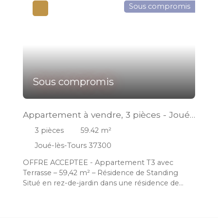
Sous compromis
Sous compromis
Appartement à vendre, 3 pièces - Joué-
lès-Tours 37300
3
pièces
59.42
m²
Joué-lès-Tours 37300
OFFRE ACCEPTEE - Appartement T3 avec
Terrasse – 59,42 m² – Résidence de Standing
Situé en rez-de-jardin dans une résidence de
standing récente, ce T3 lumineux et spacieux de
59,42 m² est une belle opportunité pour ceux
qui recherchent confort, modernité et qualité de