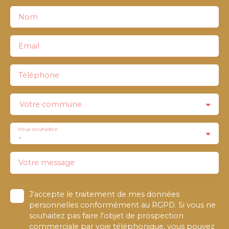
Nom
Email
Téléphone
Votre commune
Vous souhaitez
-
Votre message
J'accepte le traitement de mes données
personnelles conformément au RGPD. Si vous ne
souhaitez pas faire l'objet de prospection
commerciale par voie téléphonique, vous pouvez