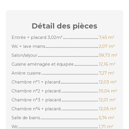
Détail des
pièces
Entrée + placard 3,02m²
7,45 m²
Wc + lave mains
2,07 m²
Salon/séjour
59,73 m²
Cuisine aménagée et équipée
12,16 m²
Arrière cuisine
7,27 m²
Chambre n°1 + placard
12,03 m²
Chambre n°2 + placard
10,04 m²
Chambre n°3 + placard
12,01 m²
Chambre n°4 + placard
12,05 m²
Salle de bains
5,74 m²
Wc
1,71 m²