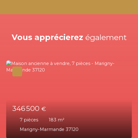
Vous apprécierez
également
346 500
€
7
pièces
183
m²
Marigny-Marmande 37120