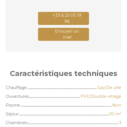
+33 6 25 05 19
96
Envoyer un
mail
Caractéristiques
techniques
Chauffage
Gaz/De ville
Ouvertures
PVC/Double vitrage
Piscine
Non
Séjour
20
m²
Chambres
3