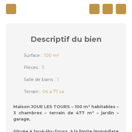
Descriptif
du bien
Surface
:
100
m²
Pièces
:
5
Salle de bains
:
1
Terrain
:
04 a 77 ca
Maison JOUE LES TOURS – 100 m² habitables –
3 chambres – terrain de 477 m² – jardin –
garage,
Située à Joué-lès-Tours, à la limite immédiate