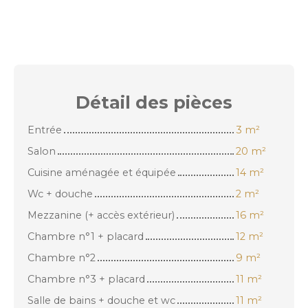
Détail des
pièces
Entrée
3 m²
Salon
20 m²
Cuisine aménagée et équipée
14 m²
Wc + douche
2 m²
Mezzanine (+ accès extérieur)
16 m²
Chambre n°1 + placard
12 m²
Chambre n°2
9 m²
Chambre n°3 + placard
11 m²
Salle de bains + douche et wc
11 m²