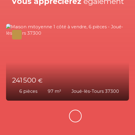
Vous apprécierez
également
241 500
€
6
pièces
97
m²
Joué-lès-Tours 37300