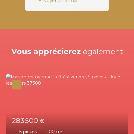
Envoyer un e-mail
Vous apprécierez
également
283 500
€
5
pièces
100
m²