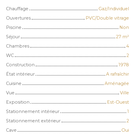
Chauffage
Gaz/Individuel
Ouvertures
PVC/Double vitrage
Piscine
Non
Séjour
27
m²
Chambres
4
WC
2
Construction
1978
État intérieur
A rafraîchir
Cuisine
Aménagée
Vue
Ville
Exposition
Est-Ouest
Stationnement intérieur
1
Stationnement extérieur
2
Cave
Oui