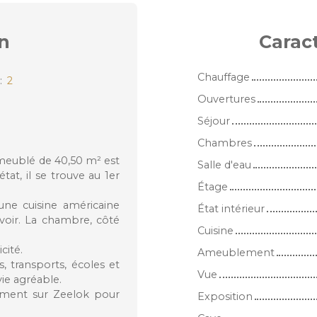
n
Carac
Chauffage
:
2
Ouvertures
Séjour
Chambres
 meublé de 40,50 m² est
Salle d'eau
at, il se trouve au 1er
Étage
une cuisine américaine
État intérieur
voir. La chambre, côté
Cuisine
cité.
Ameublement
, transports, écoles et
Vue
ie agréable.
tement sur Zeelok pour
Exposition