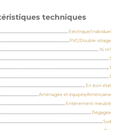
téristiques
techniques
Electrique/Individuel
PVC/Double vitrage
16
m²
1
1
1
En bon état
Aménagée et équipée/Américaine
Entièrement meublé
Dégagée
Sud