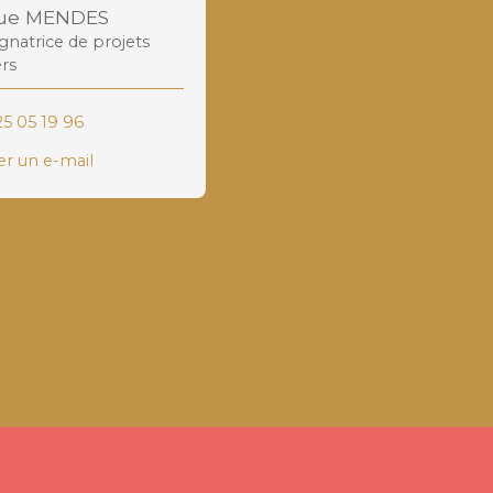
que MENDES
atrice de projets
rs
25 05 19 96
r un e-mail