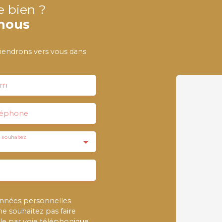
e bien ?
nous
viendrons vers vous dans
om
léphone
 souhaitez
onnées personnelles
 souhaitez pas faire
e par voie téléphonique,