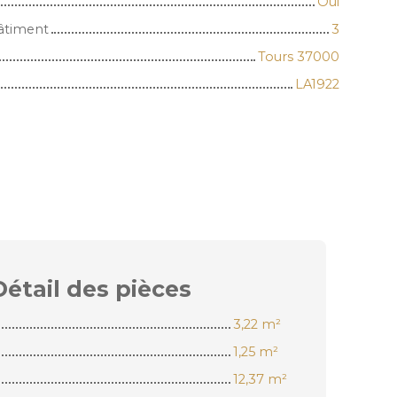
Oui
âtiment
3
Tours 37000
LA1922
Détail des
pièces
3,22 m²
1,25 m²
12,37 m²