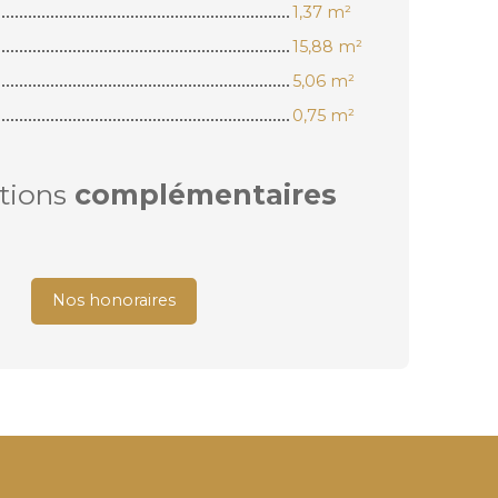
1,37 m²
15,88 m²
5,06 m²
0,75 m²
tions
complémentaires
Nos honoraires