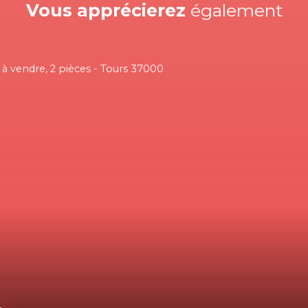
Vous apprécierez
également
Nouveauté
112 500