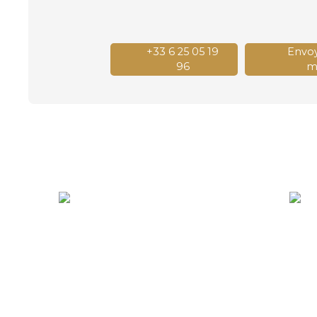
+33 6 25 05 19
Envoy
96
ma