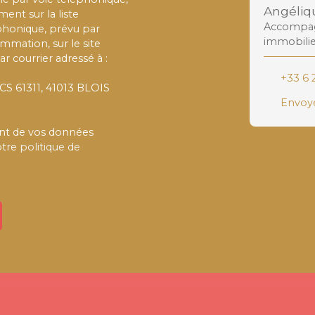
Angéli
ent sur la liste
Accompagn
phonique, prévu par
immobilie
ommation, sur le site
r courrier adressé à :
+33 6 
 CS 61311, 41013 BLOIS
Envoye
ment de vos données
otre
politique de