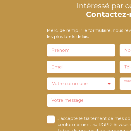
Intéressé par c
Contactez-
Merci de remplir le formulaire, nous re
les plus brefs délais.
Prénom
N
Email
Té
Vous
Votre commune
-
Votre message
J'accepte le traitement de mes d
conformément au RGPD. Si vous ne
l'objet de prospection commercial