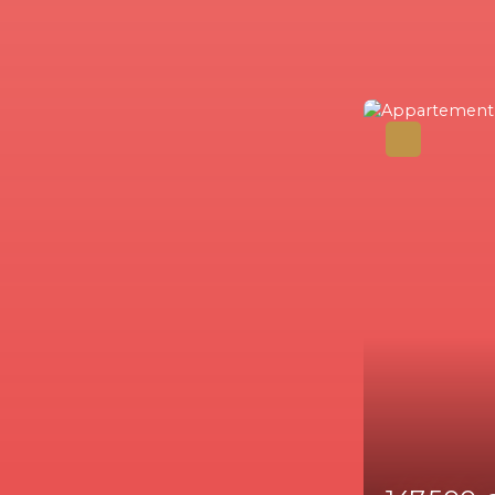
147 500
€