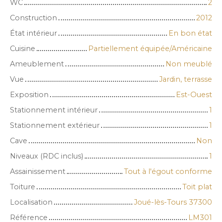
WC
2
Construction
2012
État intérieur
En bon état
Cuisine
Partiellement équipée/Américaine
Ameublement
Non meublé
Vue
Jardin, terrasse
Exposition
Est-Ouest
Stationnement intérieur
1
Stationnement extérieur
1
Cave
Non
Niveaux (RDC inclus)
1
Assainissement
Tout à l'égout conforme
Toiture
Toit plat
Localisation
Joué-lès-Tours 37300
Référence
LM301