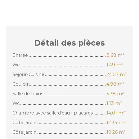
Détail des
pièces
Entrée
8.68 m²
Wc
1.49 m²
Séjour-Cuisine
24.07 m²
Couloir
4.98 m²
Salle de bains
5.38 m²
Wc
1.13 m²
Chambre avec salle d'eau+ placards
14.01 m²
Côté jardin
12.34 m²
Côté jardin
10.26 m²