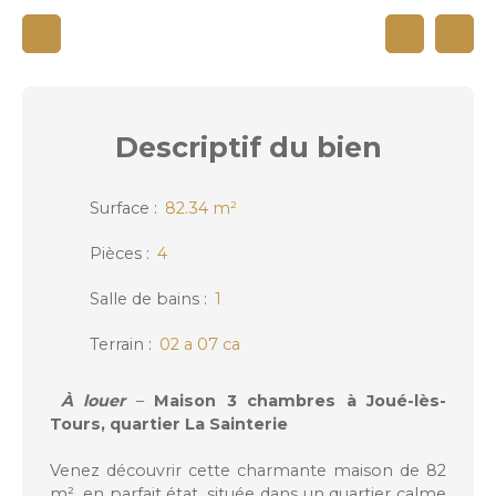
Descriptif
du bien
Surface
:
82.34
m²
Pièces
:
4
Salle de bains
:
1
Terrain
:
02 a 07 ca
À louer
–
Maison 3 chambres à Joué-lès-
Tours, quartier La Sainterie
Venez découvrir cette charmante maison de 82
m², en parfait état, située dans un quartier calme