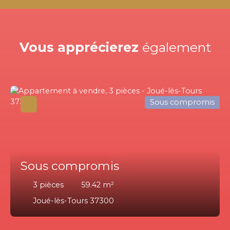
Vous apprécierez
également
Sous compromis
Sous compromis
3
pièces
59.42
m²
Joué-lès-Tours 37300